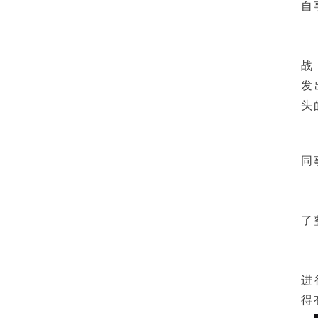
自
战
发
头
同
了
进
得