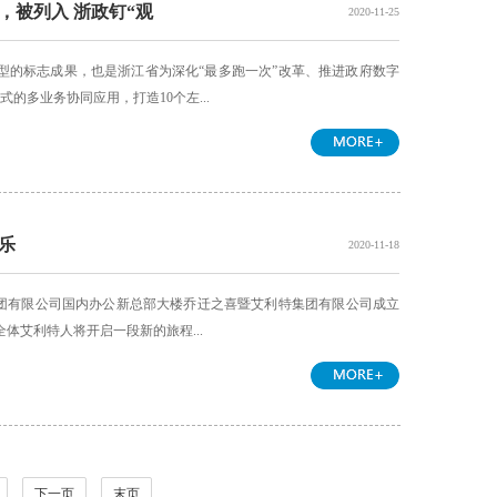
，被列入 浙政钉“观
2020-11-25
型的标志成果，也是浙江省为深化“最多跑一次”改革、推进政府数字
的多业务协同应用，打造10个左...
乐
2020-11-18
股集团有限公司国内办公新总部大楼乔迁之喜暨艾利特集团有限公司成立
体艾利特人将开启一段新的旅程...
下一页
末页