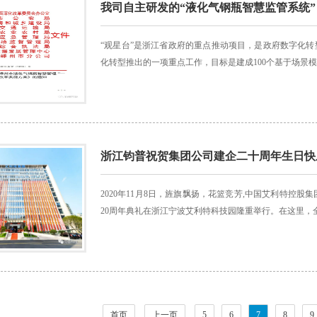
我司自主研发的“液化气钢瓶智慧监管系统”
“观星台”是浙江省政府的重点推动项目，是政府数字化转
化转型推出的一项重点工作，目标是建成100个基于场景模式
浙江钧普祝贺集团公司建企二十周年生日快
2020年11月8日，旌旗飘扬，花篮竞芳,中国艾利特控
20周年典礼在浙江宁波艾利特科技园隆重举行。在这里，全
首页
上一页
5
6
7
8
9