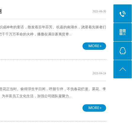
诞
2021-06-30
织成神奇的童话，散发着百年芬芳。杭嘉的南湖水，浇灌着先驱者们
千千万万革命的火种，播撒在满目蒼夷贫脊...
2021-04-24
赏花正当时。偷得浮生半日闲，呼朋引伴，不负春花烂漫。菜花、李
为丰富员工文化生活，加强公司团队凝聚力...