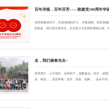
百年淬炼，百年芬芳——致建党100周年华
你把我撕成碎片，扔进汹汹的炉火，淬炼成钢。你把我编
的热血，他们坚定着信念，从这里义无反顾的勇敢出发。把
走，我们偷春光去~
世界再忙，心不能忙。还得闲下，细数春光。四月，踏青
花、桃花……花花争艳；花开、花落、花舞……朵朵不同。